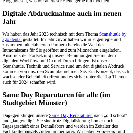
Blog ablesen, was wir an dieser Stelle gerne tun möchten.
Digitale Abdrucknahme auch im neuen
Jahr
Wir haben das Jahr 2023 technisch mit dem Thema
Scanshuttle by
ago dental
gestartet. Im Jahr zuvor haben wir in Eigenregie und
zusammen mit etablierten Partnern bereits die Welt des
Intraoralscans für Sie geöffnet und zum Mitmachen eingeladen.
Ausdruck der Fortsetzung unserer Bemühungen Sie mit dem
digitalen Workflow auf Du und Du zu bringen, ist unser
Scanshuttle. Technik und Service rund um den digitalen Abdruck
kommen von uns, den Scan übernehmen Sie. Ein Konzept, das sich
wachsender Beliebtheit erfreut und es sicher unter die Top Themen
auch für 2024 schaffen wird.
Same Day Reparaturen für alle (im
Stadtgebiet Münster)
Dagegen klingen unsere
Same Day Reparaturen
nach „old school“
und „langweilig“. Sie sind trotz Digitalisierung immer noch
Tagesgeschäft eines Dentallabors und werden im Zeitalter des
Fachkräftemangels zudem immer rarer. Wir haben vorgesorgt und