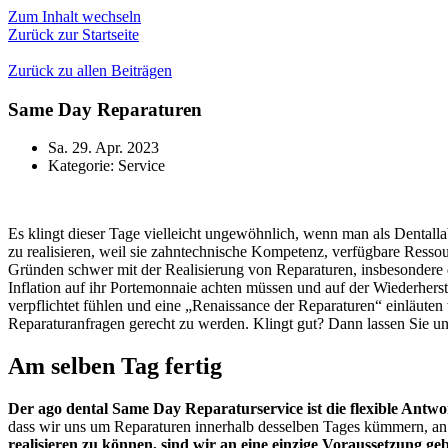
Zum Inhalt wechseln
Zurück zur Startseite
Zurück zu allen Beiträgen
Same Day Reparaturen
Sa. 29. Apr. 2023
Kategorie:
Service
Es klingt dieser Tage vielleicht ungewöhnlich, wenn man als Dentalla
zu realisieren, weil sie zahntechnische Kompetenz, verfügbare Resso
Gründen schwer mit der Realisierung von Reparaturen, insbesondere de
Inflation auf ihr Portemonnaie achten müssen und auf der Wiederherst
verpflichtet fühlen und eine „Renaissance der Reparaturen“ einläuten
Reparaturanfragen gerecht zu werden. Klingt gut? Dann lassen Sie un
Am selben Tag fertig
Der ago dental Same Day Reparaturservice ist die flexible Antw
dass wir uns um Reparaturen innerhalb desselben Tages kümmern, an 
realisieren zu können, sind wir an eine einzige Voraussetzung 