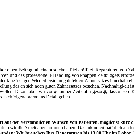
bor einen Beitrag mit einem solchen Titel eröffnet. Reparaturen von Z
urcen und das professionelle Handling von knappen Zeitbudgets erforde
r kurzfristigen Wiederherstellung defekten Zahnersatzes innerhalb eine
ellung des an sich noch guten Zahnersatzes bestehen. Nachhaltigkeit is
 wollen. Dazu haben wir vor geraumer Zeit dafür gesorgt, dass unsere 
s nachfolgend gerne ins Detail gehen.
ort auf den verständlichen Wunsch von Patienten, möglichst kurz 
dem wir die Arbeit angenommen haben. Das inkludiert natürlich auch 
gebunden: Wir brauchen Ihre Reparaturen bis 13.00 Uhr im Labor
.