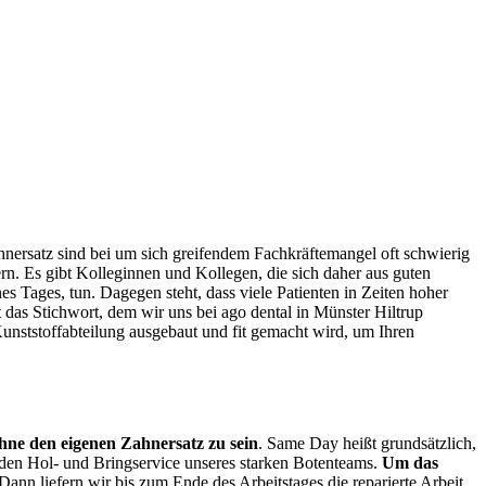
ahnersatz sind bei um sich greifendem Fachkräftemangel oft schwierig
rn. Es gibt Kolleginnen und Kollegen, die sich daher aus guten
s Tages, tun. Dagegen steht, dass viele Patienten in Zeiten hoher
t das Stichwort, dem wir uns bei ago dental in Münster Hiltrup
Kunststoffabteilung ausgebaut und fit gemacht wird, um Ihren
ohne den eigenen Zahnersatz zu sein
. Same Day heißt grundsätzlich,
den Hol- und Bringservice unseres starken Botenteams.
Um das
 Dann liefern wir bis zum Ende des Arbeitstages die reparierte Arbeit