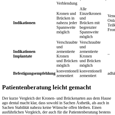
Verblendung
Alle
Kronen und
Einzelkronen
Vene
Brücken in
und
Onla
Indikationen
nahezu jeder
Brücken mit
Teil
Spannweite
begrenzter
Fron
möglich
Spannweite
möglich
Verschraubte
Verschraubte
und
und
Indikationen
zementierte
zementierte
–
Implantate
Kronen
Kronen
und Brücken
und Brücken
möglich
möglich
konventionell
konventionell
Befestigungsempfehlung
adhä
zementiert
zementiert
Patientenberatung leicht gemacht
Der kurze Vergleich der Kronen- und Brückenarten aus dem Hause
ago dental macht klar, dass sowohl in Sachen Ästhetik, als auch in
Sachen Stabilität nahezu keine Wünsche offen bleiben. Einen
ausführlichen Vergleich, der auch für die Patientenberatung bestens