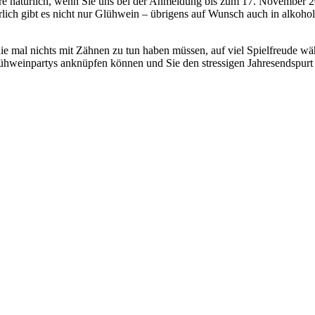
äre natürlich, wenn Sie uns bei der Anmeldung bis zum 17. November 2
ich gibt es nicht nur Glühwein – übrigens auf Wunsch auch in alkoholf
e mal nichts mit Zähnen zu tun haben müssen, auf viel Spielfreude wäh
lühweinpartys anknüpfen können und Sie den stressigen Jahresendspurt