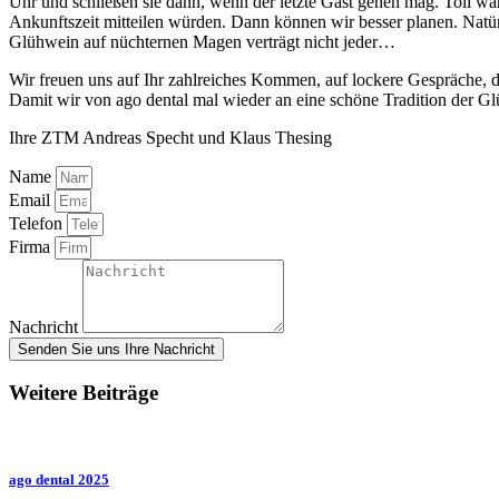
Uhr und schließen sie dann, wenn der letzte Gast gehen mag. Toll w
Ankunftszeit mitteilen würden. Dann können wir besser planen. Natürl
Glühwein auf nüchternen Magen verträgt nicht jeder…
Wir freuen uns auf Ihr zahlreiches Kommen, auf lockere Gespräche, di
Damit wir von ago dental mal wieder an eine schöne Tradition der G
Ihre ZTM Andreas Specht und Klaus Thesing
Name
Email
Telefon
Firma
Nachricht
Senden Sie uns Ihre Nachricht
Weitere Beiträge
ago dental 2025