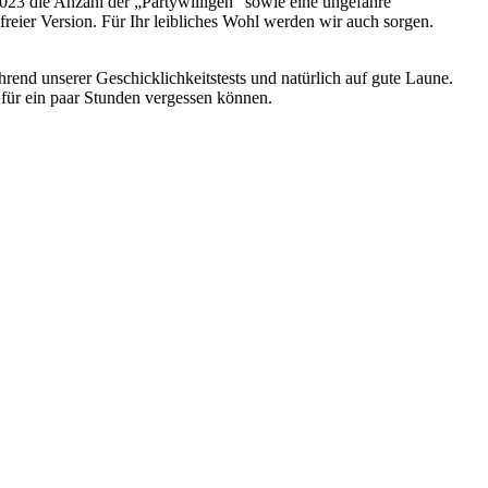
023 die Anzahl der „Partywilligen“ sowie eine ungefähre
reier Version. Für Ihr leibliches Wohl werden wir auch sorgen.
rend unserer Geschicklichkeitstests und natürlich auf gute Laune.
 für ein paar Stunden vergessen können.