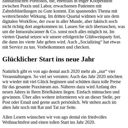
zahnärztlichen Portfolios, die, ebenfalls in enger Kooperation
zwischen Praxis und Labor, erwachsenen Patienten mit
Zahnfehlstellungen zu Gute kommt. Ein spannendes Thema mit
weitreichender Wirkung. Im dritten Quartal widmen wir uns dem
digitalen Workflow, der zwar in aller Munde, aber faktisch noch
nicht richtig dort angekommen ist. Lassen Sie sich überraschen, was
um die Intraoralscanner & Co. sonst noch alles möglich ist. Im
vierten Quartal setzen wir unsere erfolgreiche Glühweinparty fort,
die dann ins vierte Jahr gehen wird. Auch „Socializing“ hat etwas
mit Service zu tun. Vorbeikommen und checken.
Glücklicher Start ins neue Jahr
Natürlich gibt es von ago dental auch 2020 mehr als „nur“ vier
Veranstaltungen. So viel sei verraten: Auch das Jahr 2020 möchten
wir wieder mit viel Glück beginnen und schütten dazu tolle Preise
für das gesamte Praxisteam aus. Näheres dazu wird Anfang des
neuen Jahres in Ihren Briefkästen liegen. Einfach mitmachen und
gewinnen. Über alles weitere informieren wir an dieser Stelle, per
Post oder Email und gerne auch persönlich. Wir stehen auch im
alten Jahr noch mit Rat und Tat zur Seite.
Allen Lesern wünschen wir von ago dental ein friedvolles
Weihnachtsfest und einen tollen Start ins Jahr 2020.